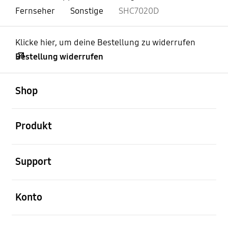
Fernseher
Sonstige
SHC7020D
Klicke hier, um deine Bestellung zu widerrufen
Bestellung widerrufen
öffnen
Footer Navigation
Shop
öffnen
Produkt
öffnen
Support
öffnen
Konto
öffnen