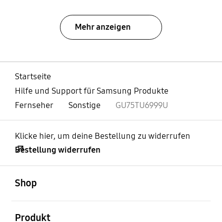
Mehr anzeigen
Startseite
Hilfe und Support für Samsung Produkte
Fernseher
Sonstige
GU75TU6999U
Klicke hier, um deine Bestellung zu widerrufen
Bestellung widerrufen
öffnen
Footer Navigation
Shop
öffnen
Produkt