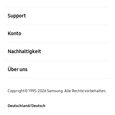
öffnen
Support
öffnen
Konto
öffnen
Nachhaltigkeit
öffnen
Über uns
Copyright© 1995-2026 Samsung. Alle Rechte vorbehalten.
Deutschland/Deutsch