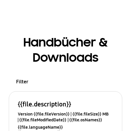
Handbücher &
Downloads
Filter
{{file.description}}
Version {{file.fileVersion}}
{{file.fileSize}} MB
{{file.fileModifiedDate}}
{{file.osNames}}
{{file.languageName}}