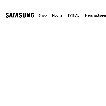
Skip
Skip
to
to
content
accessibility
help
Shop
Mobile
TV & AV
Haushaltsge