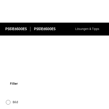
PS51E6500ES
PS51E6500ES
Lösungen & Tipps
Filter
Bild