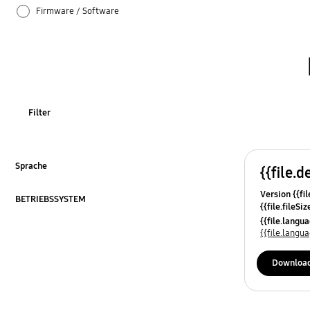
Firmware / Software
Installation / Verbindung
Netzwerk
Spezifikationen
Filter
TV_Sonstige
Verwendung
Sprache
{{file.d
ausklappen
Version {{fil
Zubehör
BETRIEBSSYSTEM
{{file.fileSi
ausklappen
{{file.osNa
{{file.lang
{{file.lang
Downloa