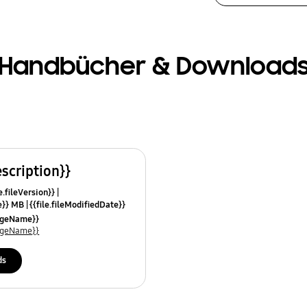
Handbücher & Download
escription}}
e.fileVersion}}
ze}} MB
{{file.fileModifiedDate}}
mes}}
uageName}}
uageName}}
ds