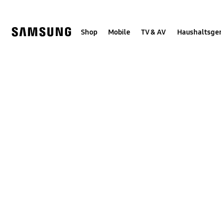
Skip
Skip
to
to
content
accessibility
help
Shop
Mobile
TV & AV
Haushaltsge