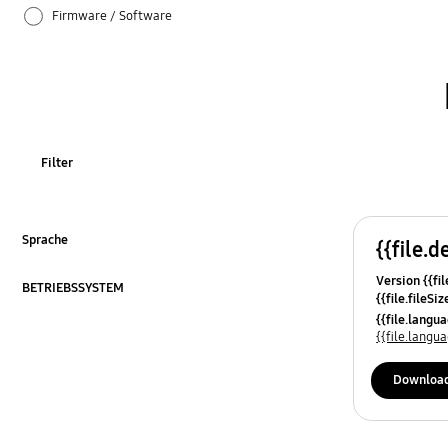
Firmware / Software
Installation / Verbindung
Netzwerk
Spezifikationen
Filter
TV_Sonstige
Verwendung
Sprache
{{file.d
ausklappen
Version {{fil
Zubehör
BETRIEBSSYSTEM
{{file.fileSi
ausklappen
{{file.osNa
{{file.lang
{{file.lang
Downloa