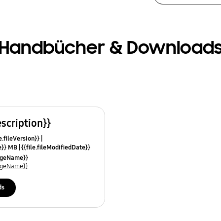
Handbücher & Download
escription}}
e.fileVersion}}
ze}} MB
{{file.fileModifiedDate}}
mes}}
uageName}}
uageName}}
ds