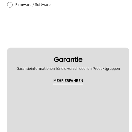
Firmware / Software
Installation / Verbindung
Netzwerk
Spezifikationen
TV_Sonstige
Garantie
Garantieinformationen für die verschiedenen Produktgruppen
Verwendung
MEHR ERFAHREN
Zubehör