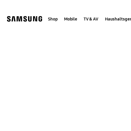
Skip
Skip
to
to
content
accessibility
help
Shop
Mobile
TV & AV
Haushaltsge