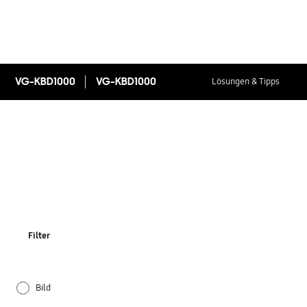
VG-KBD1000
VG-KBD1000
Lösungen & Tipps
Filter
Bild