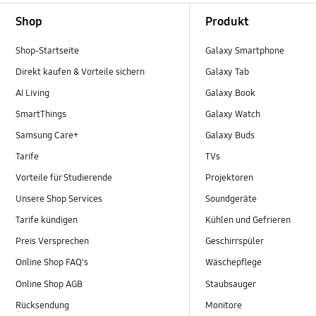
Footer Navigation
Shop
Produkt
Shop-Startseite
Galaxy Smartphone
Direkt kaufen & Vorteile sichern
Galaxy Tab
AI Living
Galaxy Book
SmartThings
Galaxy Watch
Samsung Care+
Galaxy Buds
Tarife
TVs
Vorteile für Studierende
Projektoren
Unsere Shop Services
Soundgeräte
Tarife kündigen
Kühlen und Gefrieren
Preis Versprechen
Geschirrspüler
Online Shop FAQ's
Wäschepflege
Online Shop AGB
Staubsauger
Rücksendung
Monitore