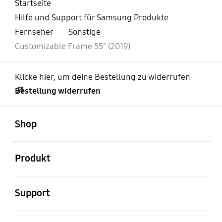
Startseite
Hilfe und Support für Samsung Produkte
Fernseher
Sonstige
Customizable Frame 55" (2019)
Klicke hier, um deine Bestellung zu widerrufen
Bestellung widerrufen
öffnen
Footer Navigation
Shop
öffnen
Produkt
öffnen
Support
öffnen