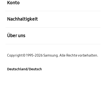
Konto
öffnen
Nachhaltigkeit
öffnen
Über uns
Copyright© 1995-2026 Samsung. Alle Rechte vorbehalten.
Deutschland/Deutsch