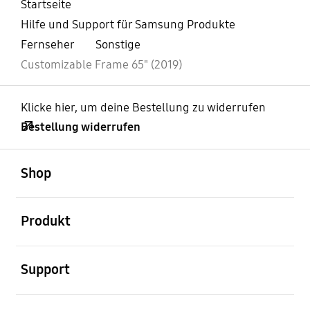
Startseite
Hilfe und Support für Samsung Produkte
Fernseher
Sonstige
Customizable Frame 65" (2019)
Klicke hier, um deine Bestellung zu widerrufen
Bestellung widerrufen
öffnen
Footer Navigation
Shop
öffnen
Produkt
öffnen
Support
öffnen