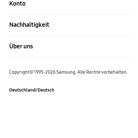
Konto
öffnen
Nachhaltigkeit
öffnen
Über uns
Copyright© 1995-2026 Samsung. Alle Rechte vorbehalten.
Deutschland/Deutsch