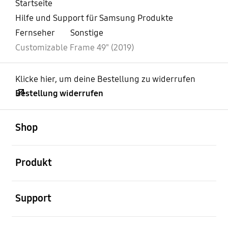
Startseite
Hilfe und Support für Samsung Produkte
Fernseher
Sonstige
Customizable Frame 49" (2019)
Klicke hier, um deine Bestellung zu widerrufen
Bestellung widerrufen
öffnen
Footer Navigation
Shop
öffnen
Produkt
öffnen
Support
öffnen