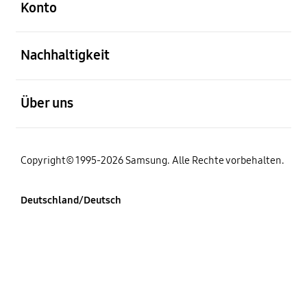
Konto
öffnen
Nachhaltigkeit
öffnen
Über uns
Copyright© 1995-2026 Samsung. Alle Rechte vorbehalten.
Deutschland/Deutsch