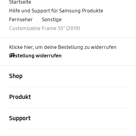
Startseite
Hilfe und Support für Samsung Produkte
Fernseher
Sonstige
Customizable Frame 55" (2019)
Klicke hier, um deine Bestellung zu widerrufen
Bestellung widerrufen
öffnen
Footer Navigation
Shop
öffnen
Produkt
öffnen
Support
öffnen