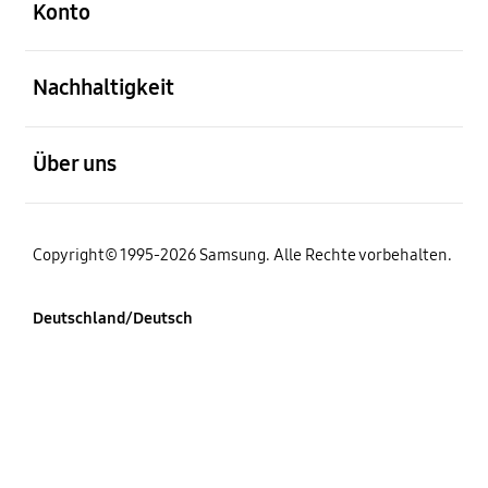
Konto
öffnen
Nachhaltigkeit
öffnen
Über uns
Copyright© 1995-2026 Samsung. Alle Rechte vorbehalten.
Deutschland/Deutsch