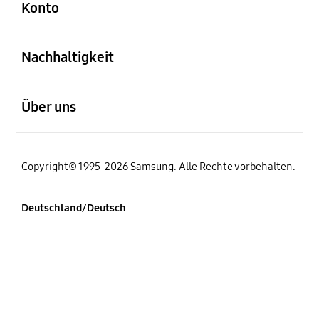
Konto
öffnen
Nachhaltigkeit
öffnen
Über uns
Copyright© 1995-2026 Samsung. Alle Rechte vorbehalten.
Deutschland/Deutsch