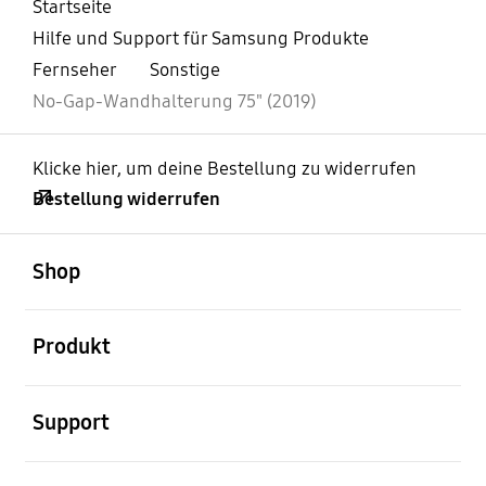
Startseite
Hilfe und Support für Samsung Produkte
Fernseher
Sonstige
No-Gap-Wandhalterung 75" (2019)
Klicke hier, um deine Bestellung zu widerrufen
Bestellung widerrufen
öffnen
Footer Navigation
Shop
öffnen
Produkt
öffnen
Support
öffnen