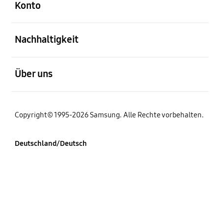
Konto
öffnen
Nachhaltigkeit
öffnen
Über uns
Copyright© 1995-2026 Samsung. Alle Rechte vorbehalten.
Deutschland/Deutsch