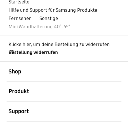
Startseite
Hilfe und Support für Samsung Produkte
Fernseher
Sonstige
Mini Wandhalterung 40“-65“
Klicke hier, um deine Bestellung zu widerrufen
Bestellung widerrufen
öffnen
Footer Navigation
Shop
öffnen
Produkt
öffnen
Support
öffnen