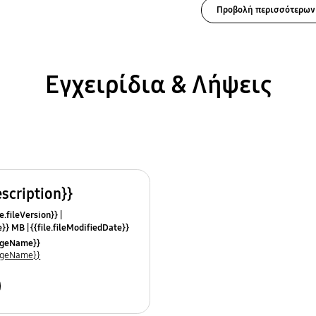
Προβολή περισσότερων
Εγχειρίδια & Λήψεις
escription}}
e.fileVersion}}
ze}} MB
{{file.fileModifiedDate}}
mes}}
uageName}}
uageName}}