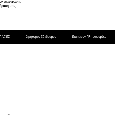
ριο τηλεόρασης
εόρασή μου;
ΡΑΦΕΣ
Χρήσιμοι Σύνδεσμοι
Επιπλέον Πληροφορίες
ΕΠΙΚΟΙΝΩΝΗΣΤΕ
ΜΑΖΙ ΜΑΣ