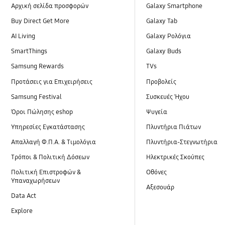
Αρχική σελίδα προσφορών
Galaxy Smartphone
Buy Direct Get More
Galaxy Tab
AI Living
Galaxy Ρολόγια
SmartThings
Galaxy Buds
Samsung Rewards
TVs
Προτάσεις για Επιχειρήσεις
Προβολείς
Samsung Festival
Συσκευές Ήχου
Όροι Πώλησης eshop
Ψυγεία
Υπηρεσίες Εγκατάστασης
Πλυντήρια Πιάτων
Απαλλαγή Φ.Π.Α. & Τιμολόγια
Πλυντήρια-Στεγνωτήρια
Τρόποι & Πολιτική Δόσεων
Ηλεκτρικές Σκούπες
Πολιτική Επιστροφών &
Οθόνες
Υπαναχωρήσεων
Αξεσουάρ
Data Act
Explore