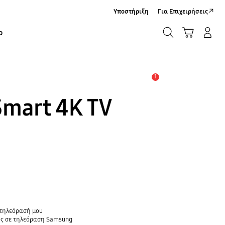
Υποστήριξη
Για Επιχειρήσεις
ΑΝΑΖΗΤΗΣΗ
Καλάθι Αγορών
Σύνδεση/Εγγραφή
ρ
ΑΝΑΖΗΤΗΣΗ
1
Ειδοποίηση
Smart 4K TV
 τηλεόρασή μου
ης σε τηλεόραση Samsung