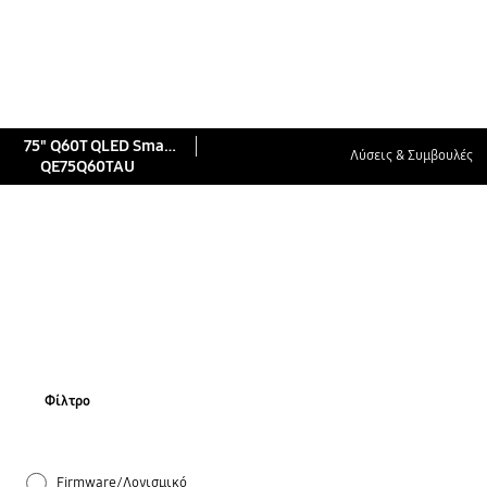
75" Q60T QLED Smart 4K TV (2020)
Λύσεις & Συμβουλές
QE75Q60TAU
Φίλτρο
Firmware/Λογισμικό