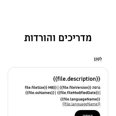
מדריכים והורדות
לְסַנֵן
{{file.description}}
גרסה {{file.fileVersion}}
{{file.fileSize}} MB
{{file.osNames}}
{{file.fileModifiedDate}}
{{file.languageName}}
{{file.languageName}}