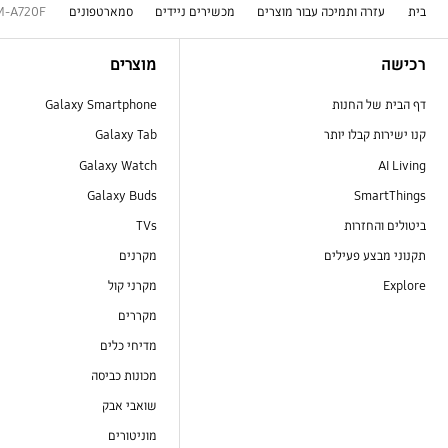
בית
עזרה ותמיכה עבור מוצרים
מכשירים ניידים
סמארטפונים
M-A720F
Footer Navigation
רכישה
מוצרים
דף הבית של החנות
Galaxy Smartphone
קנו ישירות קבלו יותר
Galaxy Tab
Galaxy Watch
AI Living
Galaxy Buds
SmartThings
ביטולים והחזרות
TVs
תקנוני מבצע פעילים
מקרנים
Explore
מקרני קול
מקררים
מדיחי כלים
מכונות כביסה
שואבי אבק
מוניטורים