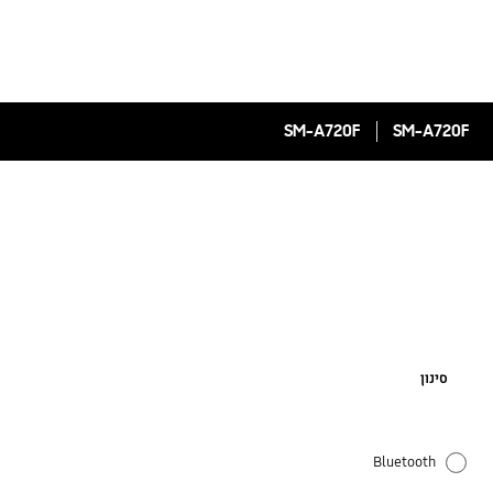
SM-A720F
SM-A720F
סינון
Bluetooth