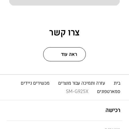
צרו קשר
ראה עוד
בית
עזרה ותמיכה עבור מוצרים
מכשירים ניידים
סמארטפונים
SM-G925X
פתח
Footer Navigation
רכישה
פתח