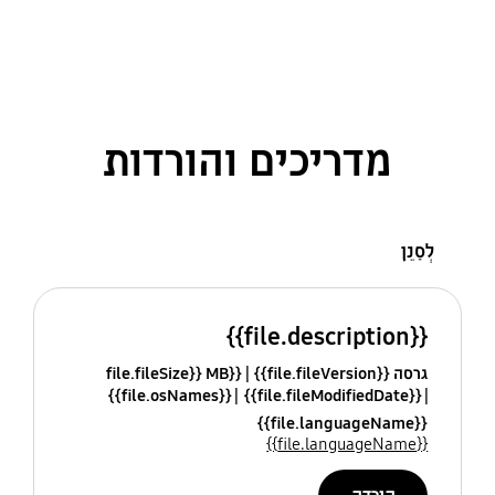
מדריכים והורדות
לְסַנֵן
{{file.description}}
גרסה {{file.fileVersion}}
{{file.fileSize}} MB
{{file.osNames}}
{{file.fileModifiedDate}}
{{file.languageName}}
{{file.languageName}}