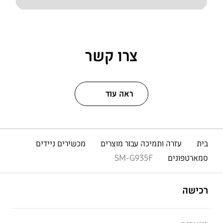
צרו קשר
ראה עוד
בית
עזרה ותמיכה עבור מוצרים
מכשירים ניידים
סמארטפונים
SM-G935F
פתח
Footer Navigation
רכישה
פתח