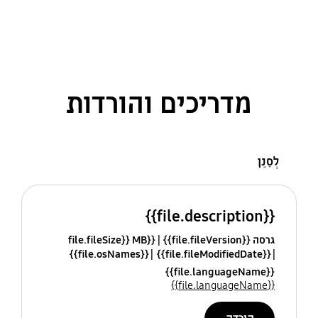
מדריכים והורדות
לְסַנֵן
{{file.description}}
גרסה {{file.fileVersion}}
{{file.fileSize}} MB
{{file.osNames}}
{{file.fileModifiedDate}}
{{file.languageName}}
{{file.languageName}}