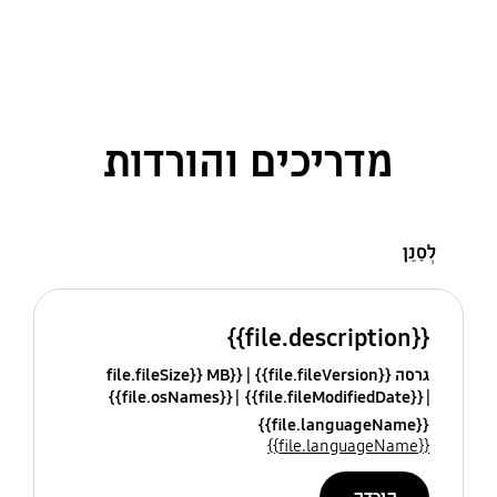
מדריכים והורדות
לְסַנֵן
{{file.description}}
גרסה {{file.fileVersion}}
{{file.fileSize}} MB
{{file.osNames}}
{{file.fileModifiedDate}}
{{file.languageName}}
{{file.languageName}}