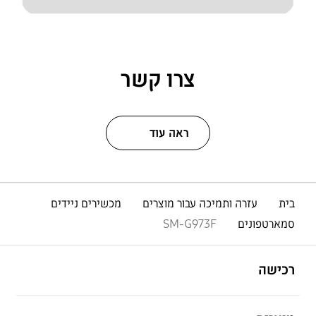
צרו קשר
ראה עוד
בית
עזרה ותמיכה עבור מוצרים
מכשירים ניידים
סמארטפונים
SM-G973F
פתח
Footer Navigation
רכישה
פתח