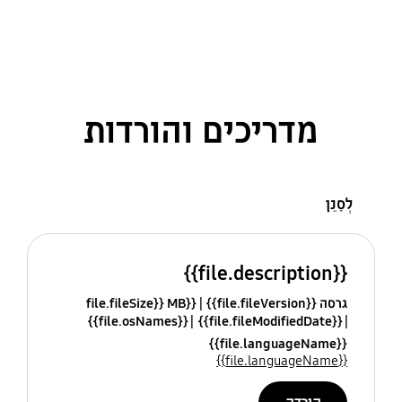
מדריכים והורדות
לְסַנֵן
{{file.description}}
גרסה {{file.fileVersion}}
{{file.fileSize}} MB
{{file.osNames}}
{{file.fileModifiedDate}}
{{file.languageName}}
{{file.languageName}}