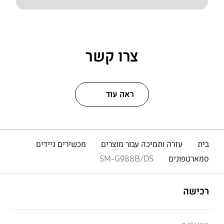
צרו קשר
ראה עוד
בית
עזרה ותמיכה עבור מוצרים
מכשירים ניידים
סמארטפונים
SM-G988B/DS
פתח
Footer Navigation
רכישה
פתח