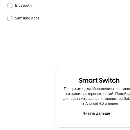
Bluetooth
Samsung Apps
Samsung Hub
Батарея
Беспроводной интернет / Wi-Fi
Блокировка
Smart Switch
Звук / Динамик / Микрофон
Программа для обновления прошивк
создания резервных копий. Подойд
Использование
для всех смартфонов и планшетов Gal
на Android 4.3 и новее
Камера
Читать дальше
Копия данных / Восстановление