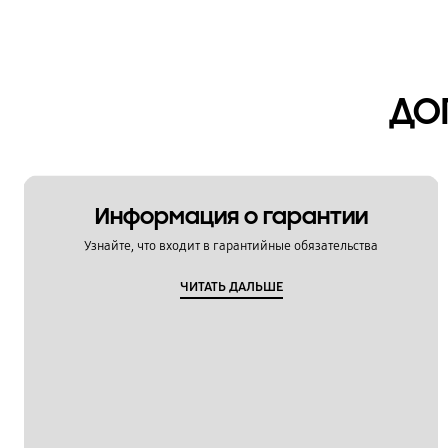
Мультимедийный контент
Настройка
ДО
Обновление
Питание / Зарядка
Приложения
Информация о гарантии
Связь / Сеть / Звонки
Узнайте, что входит в гарантийные обязательства
Сообщения / Почта
ЧИТАТЬ ДАЛЬШЕ
Спецификации / Функции