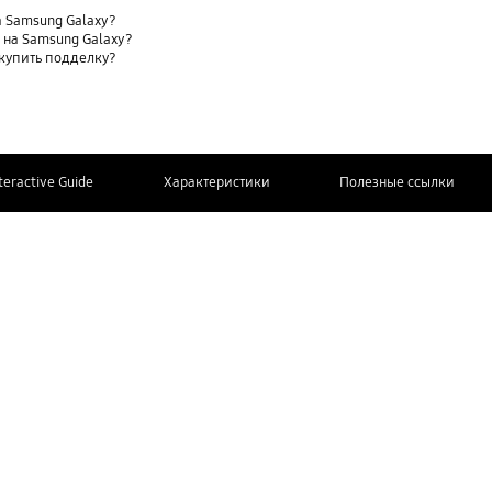
 Samsung Galaxy?
t) на Samsung Galaxy?
 купить подделку?
teractive Guide
Характеристики
Полезные ссылки
СВЯЖИТЕСЬ
Дополнительная информация
С НАМИ