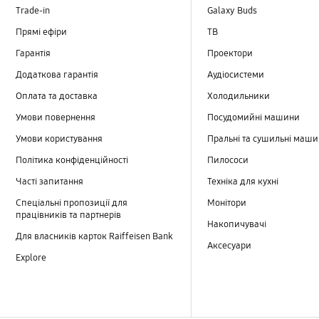
Trade-in
Galaxy Buds
Прямі ефіри
TB
Гарантія
Проектори
Додаткова гарантія
Аудіосистеми
Оплата та доставка
Холодильники
Умови повернення
Посудомийні машини
Умови користування
Пральні та сушильні маш
Політика конфіденційності
Пилососи
Часті запитання
Техніка для кухні
Спеціальні пропозиції для
Монітори
працівників та партнерів
Накопичувачі
Для власників карток Raiffeisen Bank
Аксесуари
Explore