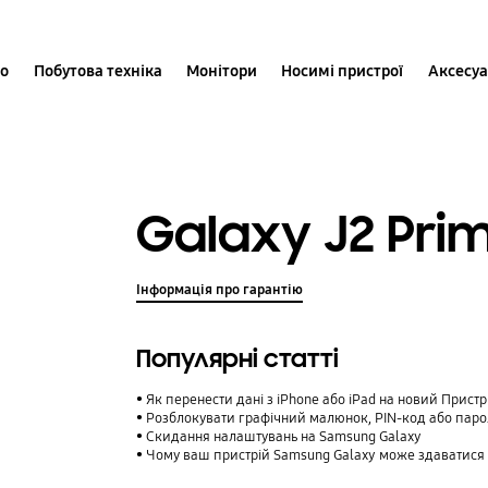
іо
Побутова техніка
Монітори
Носимі пристрої
Аксесу
Galaxy J2 Prim
Інформація про гарантію
Популярні статті
Як перенести дані з iPhone або iPad на новий Прист
Розблокувати графічний малюнок, PIN-код або паро
Cкидання налаштувань на Samsung Galaxy
Чому ваш пристрій Samsung Galaxy може здаватися таким,