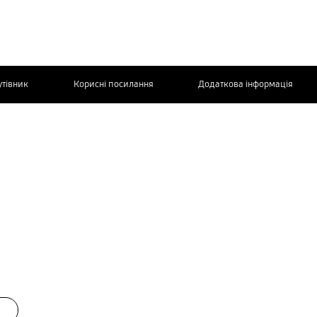
утівник
Корисні посилання
Додаткова інформація
ЗВ’ЯЖІТЬСЯ
З НАМИ