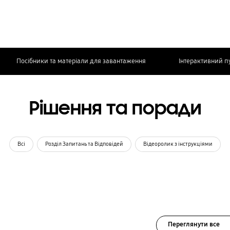
Посібники та матеріали для завантаження
Інтерактивний п
Рішення та поради
Всі
Розділ Запитань та Відповідей
Відеоролик з інструкціями
Переглянути все