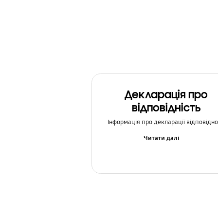
Мультимедіа
Налаштування
Оновлення ПЗ
Повідомлення
Декларація про
Резервне копіювання та відновлення
відповідність
Соціальні мережі
Інформація про декларації відповідно
Як використовувати
Читати далі