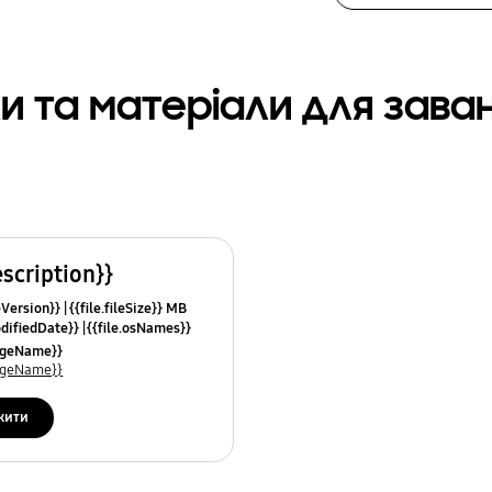
и та матеріали для зав
escription}}
leVersion}}
{{file.fileSize}} MB
odifiedDate}}
{{file.osNames}}
uageName}}
uageName}}
жити