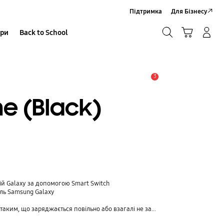
Підтримка
Для Бізнесу
Пошук
Кошик
ари
Back to School
Увійти в акаунт/Зареєструватися
Пошук
3
Сповіщення
e (Black)
рій Galaxy за допомогою Smart Switch
ль Samsung Galaxy
 що заряджається повільно або взагалі не заряджається