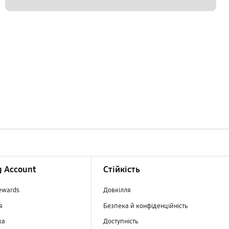
 Account
Стійкість
ewards
Довкілля
ня
Безпека й конфіденційність
ка
Доступність