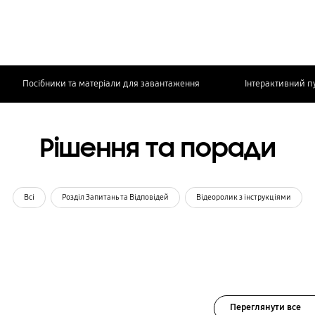
Посібники та матеріали для завантаження
Інтерактивний п
Рішення та поради
Всі
Розділ Запитань та Відповідей
Відеоролик з інструкціями
Переглянути все