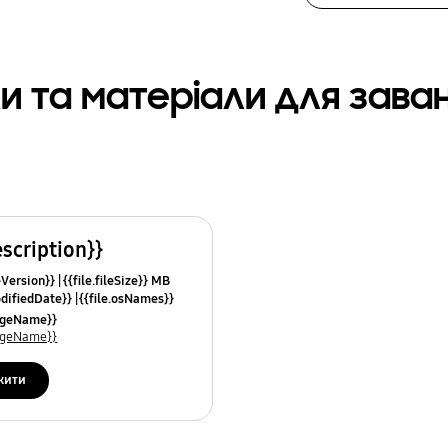
и та матеріали для зав
escription}}
leVersion}}
{{file.fileSize}} MB
odifiedDate}}
{{file.osNames}}
uageName}}
uageName}}
жити