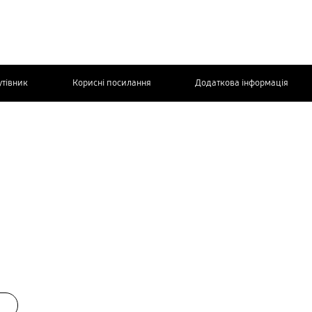
утівник
Корисні посилання
Додаткова інформація
ЗВ’ЯЖІТЬСЯ
З НАМИ