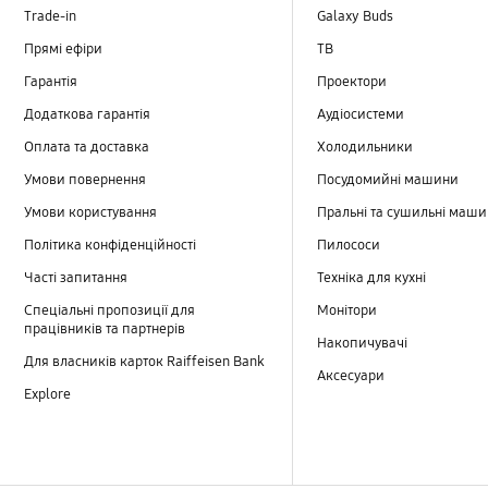
Trade-in
Galaxy Buds
Прямі ефіри
TB
Гарантія
Проектори
Додаткова гарантія
Аудіосистеми
Оплата та доставка
Холодильники
Умови повернення
Посудомийні машини
Умови користування
Пральні та сушильні маш
Політика конфіденційності
Пилососи
Часті запитання
Техніка для кухні
Спеціальні пропозиції для
Монітори
працівників та партнерів
Накопичувачі
Для власників карток Raiffeisen Bank
Аксесуари
Explore