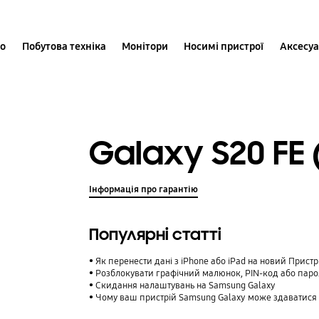
іо
Побутова техніка
Монітори
Носимі пристрої
Аксесу
Galaxy S20 FE
Інформація про гарантію
Популярні статті
Як перенести дані з iPhone або iPad на новий Прист
Розблокувати графічний малюнок, PIN-код або паро
Cкидання налаштувань на Samsung Galaxy
Чому ваш пристрій Samsung Galaxy може здаватися таким,