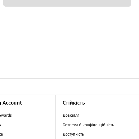
 Account
Стійкість
ewards
Довкілля
ня
Безпека й конфіденційність
ка
Доступність