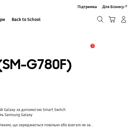
Підтримка
Для Бізнесу
Пошук
Кошик
ари
Back to School
Увійти в акаунт/Зареєструватися
Пошук
3
Сповіщення
 (SM-G780F)
рій Galaxy за допомогою Smart Switch
ль Samsung Galaxy
 що заряджається повільно або взагалі не заряджається