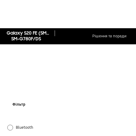
Galaxy S20 FE (SM-G780F)
Рішення та поради
SM-G780F/DS
Фільтр
Bluetooth