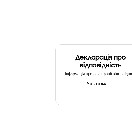
Мультимедіа
Налаштування
Оновлення ПЗ
Повідомлення
Декларація про
Резервне копіювання та відновлення
відповідність
Соціальні мережі
Інформація про декларації відповідно
Як використовувати
Читати далі