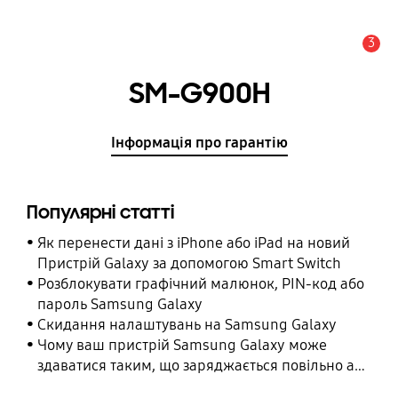
3
Сповіщення
SM-G900H
Інформація про гарантію
Популярні статті
Як перенести дані з iPhone або iPad на новий
Пристрій Galaxy за допомогою Smart Switch
Розблокувати графічний малюнок, PIN-код або
пароль Samsung Galaxy
Cкидання налаштувань на Samsung Galaxy
Чому ваш пристрій Samsung Galaxy може
здаватися таким, що заряджається повільно або
взагалі не заряджається