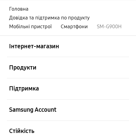
Головна
Довідка та підтримка по продукту
Мобільні пристрої
Смартфони
SM-G900H
відчинено
Footer Navigation
Інтернет-магазин
відчинено
Продукти
відчинено
Підтримка
відчинено
Samsung Account
відчинено
Стійкість