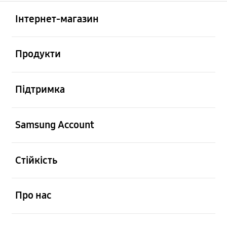
відчинено
Footer Navigation
Інтернет-магазин
відчинено
Продукти
відчинено
Підтримка
відчинено
Samsung Account
відчинено
Стійкість
відчинено
Про нас