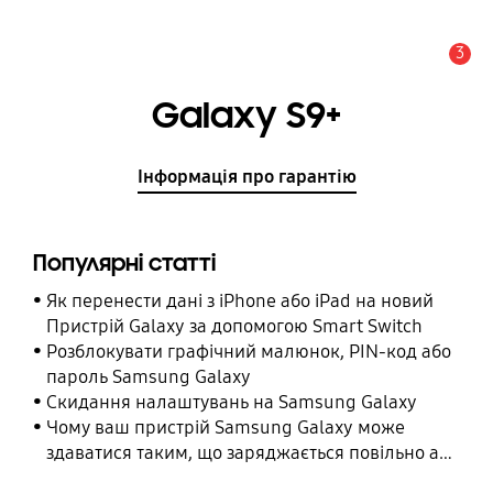
3
Сповіщення
Galaxy S9+
Інформація про гарантію
Популярні статті
Як перенести дані з iPhone або iPad на новий
Пристрій Galaxy за допомогою Smart Switch
Розблокувати графічний малюнок, PIN-код або
пароль Samsung Galaxy
Cкидання налаштувань на Samsung Galaxy
Чому ваш пристрій Samsung Galaxy може
здаватися таким, що заряджається повільно або
взагалі не заряджається