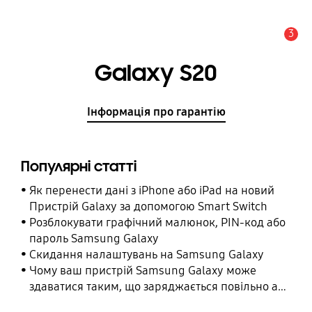
3
Сповіщення
Galaxy S20
Інформація про гарантію
Популярні статті
Як перенести дані з iPhone або iPad на новий
Пристрій Galaxy за допомогою Smart Switch
Розблокувати графічний малюнок, PIN-код або
пароль Samsung Galaxy
Cкидання налаштувань на Samsung Galaxy
Чому ваш пристрій Samsung Galaxy може
здаватися таким, що заряджається повільно або
взагалі не заряджається