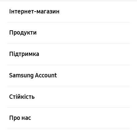
відчинено
Footer Navigation
Інтернет-магазин
відчинено
Продукти
відчинено
Підтримка
відчинено
Samsung Account
відчинено
Стійкість
відчинено
Про нас