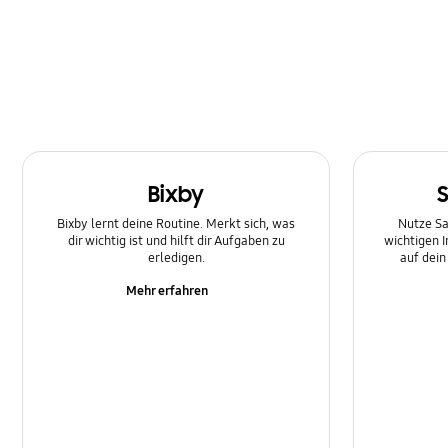
SNS
Samsung Apps
Software-Upgrade
Sperre
Bixby
Stromversorgung
Bixby lernt deine Routine. Merkt sich, was
Nutze Sa
dir wichtig ist und hilft dir Aufgaben zu
wichtigen 
erledigen.
auf dei
Mehr erfahren