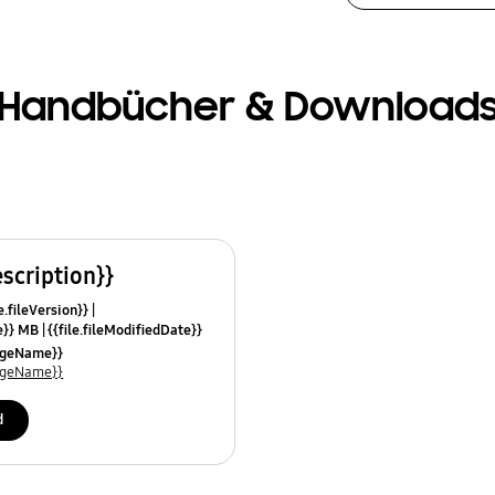
Handbücher & Download
escription}}
e.fileVersion}}
ze}} MB
{{file.fileModifiedDate}}
mes}}
uageName}}
uageName}}
d