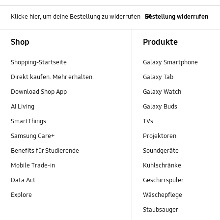
Klicke hier, um deine Bestellung zu widerrufen
Bestellung widerrufen
Footer Navigation
Shop
Produkte
Shopping-Startseite
Galaxy Smartphone
Direkt kaufen. Mehr erhalten.
Galaxy Tab
Download Shop App
Galaxy Watch
AI Living
Galaxy Buds
SmartThings
TVs
Samsung Care+
Projektoren
Benefits für Studierende
Soundgeräte
Mobile Trade-in
Kühlschränke
Data Act
Geschirrspüler
Explore
Wäschepflege
Staubsauger