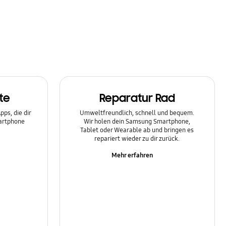
te
Reparatur Rad
ps, die dir
Umweltfreundlich, schnell und bequem.
martphone
Wir holen dein Samsung Smartphone,
Tablet oder Wearable ab und bringen es
repariert wieder zu dir zurück.
Mehr erfahren