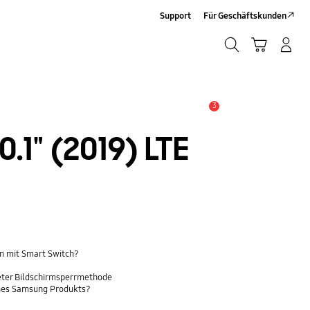
Support
Für Geschäftskunden
Suchen
Warenkorb
Anmelden/Sign-Up
Suchen
3
Wichtiger Hinweis
.1" (2019) LTE
n mit Smart Switch?
eter Bildschirmsperrmethode
ines Samsung Produkts?