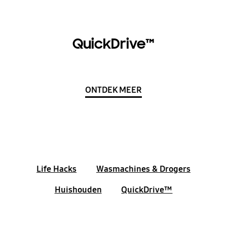
QuickDrive™
ONTDEK MEER
Life Hacks
Wasmachines & Drogers
Huishouden
QuickDrive™