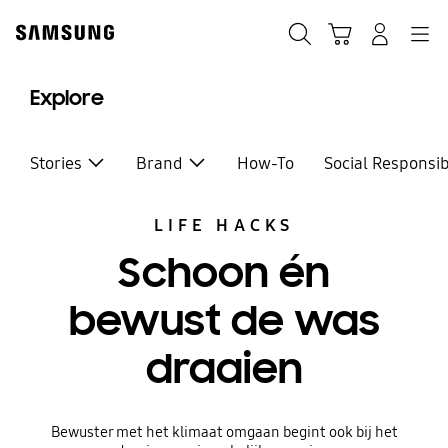
Skip
to
Zoeken
Winkelwagen
Inloggen
Navigation
content
Explore
Stories
Brand
How-To
Social Responsib
LIFE HACKS
Schoon én
bewust de was
draaien
Bewuster met het klimaat omgaan begint ook bij het