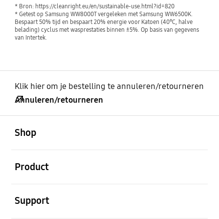
* Bron: https://cleanright.eu/en/sustainable-use.html?id=820
* Getest op Samsung WW8000T vergeleken met Samsung WW6500K.
Bespaart 50% tijd en bespaart 20% energie voor Katoen (40℃, halve
belading) cyclus met wasprestaties binnen ±5%. Op basis van gegevens
van Intertek.
Klik hier om je bestelling te annuleren/retourneren
Annuleren/retourneren
Open
Footer Navigation
Shop
Open
Product
Open
Support
Open