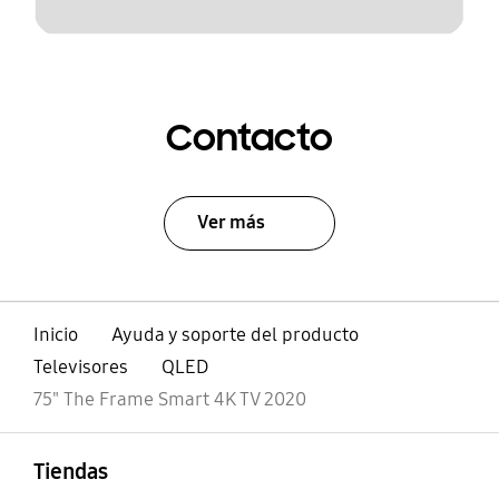
Contacto
Ver más
Inicio
Ayuda y soporte del producto
Televisores
QLED
75" The Frame Smart 4K TV 2020
abierto
Footer Navigation
Tiendas