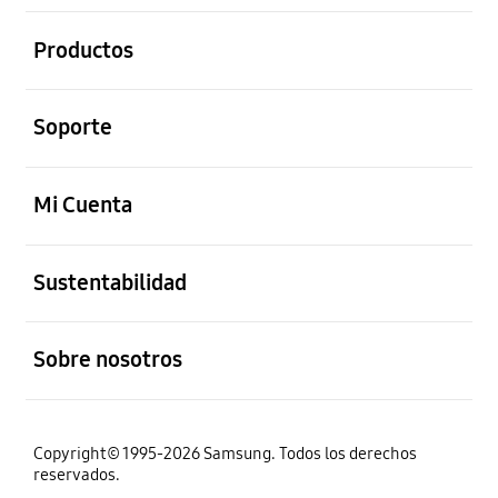
abierto
Productos
abierto
Soporte
abierto
Mi Cuenta
abierto
Sustentabilidad
abierto
Sobre nosotros
Copyright© 1995-2026 Samsung. Todos los derechos
reservados.