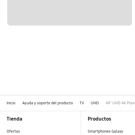
Inicio
Ayuda y soporte del producto
TV
UHD
49" UHD 4K Plan
Footer Navigation
Tienda
Productos
Ofertas
Smartphones Galaxy