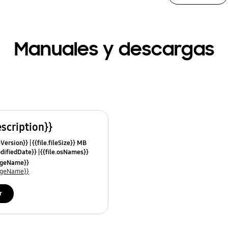
Manuales y descargas
escription}}
leVersion}}
{{file.fileSize}} MB
odifiedDate}}
{{file.osNames}}
uageName}}
uageName}}
r