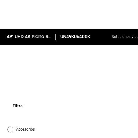
49" UHD 4K Plano Smart TV KU6400 Serie 6
UN49KU6400K
Soluciones y c
Filtro
Accesorios