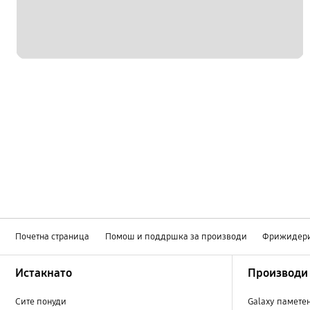
Почетна страница
Помош и поддршка за производи
Фрижидер
Footer Navigation
Истакнато
Производи
Сите понуди
Galaxy памете