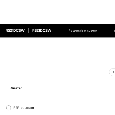
RS21DCSW
RS21DCSW
Решенија и совети
С
Филтер
REF_останато