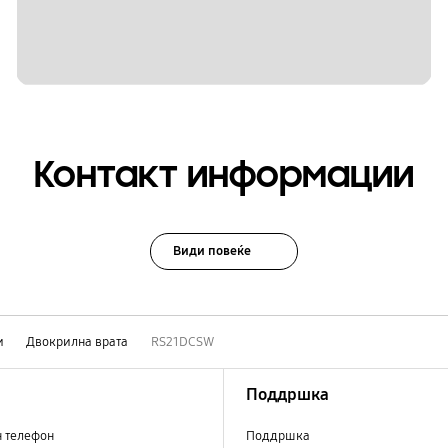
Контакт информации
Види повеќе
и
Двокрилна врата
RS21DCSW
Поддршка
н телефон
Поддршка