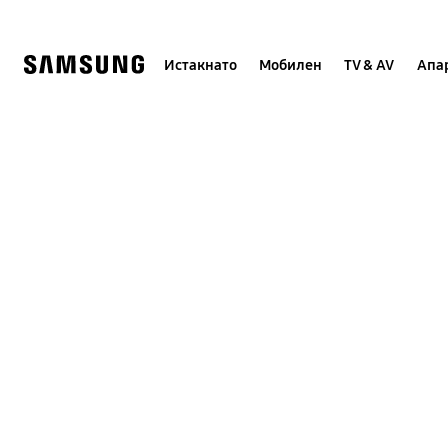
Skip
to
content
Истакнато
Мобилен
TV & AV
Апар