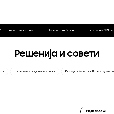
Упатства и преземања
Interactive Guide
корисни ЛИНК
Решенија и совети
ите
Најчесто поставувани прашања
Како да ја Користиш Видеосодржина
Види повеќе