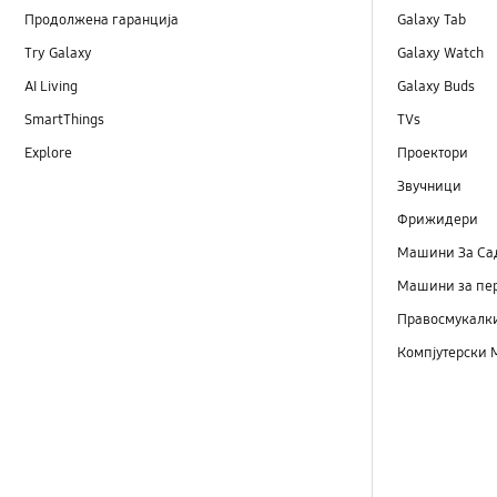
Продолжена гаранција
Galaxy Tab
Try Galaxy
Galaxy Watch
AI Living
Galaxy Buds
SmartThings
TVs
Explore
Проектори
Звучници
Фрижидери
Машини Зa Са
Машини за пе
Правосмукалк
Компјутерски 