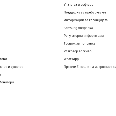
Упатства и софтвер
Поддршка за пребарување
Информации за гаранцијата
Samsung поправка
Регулаторни информации
Трошок за поправка
Разговор во живо
дови
WhatsApp
рење и сушење
Пратете Е-пошта на извршниот д
и
Монитори