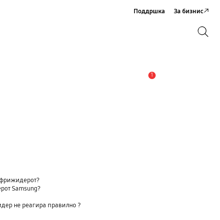
Поддршка
За бизнис
Пребарување
Пребарување
1
Предупредување
а фрижидерот?
ерот Samsung?
идер не реагира правилно ?