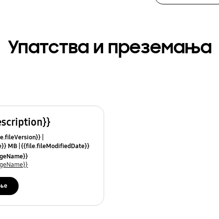
Упатства и преземања
escription}}
le.fileVersion}}
ze}} MB
{{file.fileModifiedDate}}
mes}}
uageName}}
uageName}}
ње