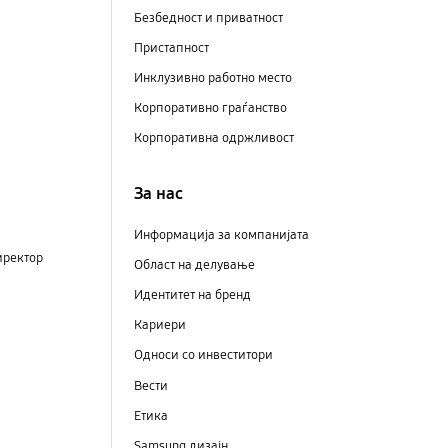
Безбедност и приватност
Пристапност
Инклузивно работно место
Корпоративно граѓанство
Корпоративна одржливост
За нас
Информација за компанијата
иректор
Област на делување
Идентитет на бренд
Кариери
Односи со инвеститори
Вести
Етика
Samsung дизајн