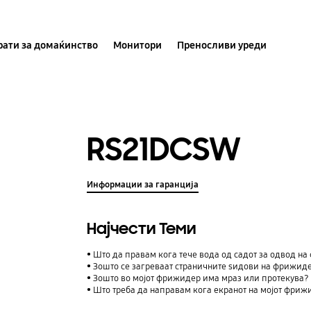
ати за домаќинство
Монитори
Преносливи уреди
RS21DCSW
Информации за гаранција
Најчести Теми
Што да правам кога тече вода од садот за одвод н
Зошто се загреваат страничните ѕидови на фрижид
Зошто во мојот фрижидер има мраз или протекува?
Што треба да направам кога екранот на мојот фриж