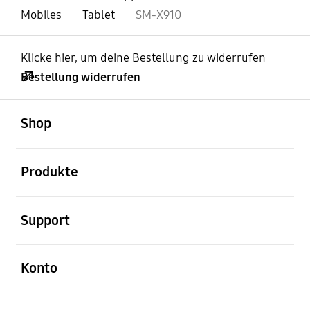
Mobiles
Tablet
SM-X910
Klicke hier, um deine Bestellung zu widerrufen
Bestellung widerrufen
öffnen
Footer Navigation
Shop
öffnen
Produkte
öffnen
Support
öffnen
Konto
öffnen