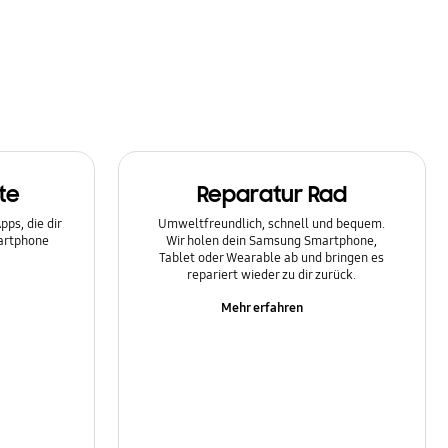
te
Reparatur Rad
ps, die dir
Umweltfreundlich, schnell und bequem.
martphone
Wir holen dein Samsung Smartphone,
Tablet oder Wearable ab und bringen es
repariert wieder zu dir zurück.
Mehr erfahren