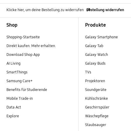
Klicke hier, um deine Bestellung zu widerrufen
Bestellung widerrufen
Footer Navigation
Shop
Produkte
Shopping-Startseite
Galaxy Smartphone
Direkt kaufen. Mehr erhalten.
Galaxy Tab
Download Shop App
Galaxy Watch
AI Living
Galaxy Buds
SmartThings
TVs
Samsung Care+
Projektoren
Benefits für Studierende
Soundgeräte
Mobile Trade-in
Kühlschränke
Data Act
Geschirrspüler
Explore
Wäschepflege
Staubsauger