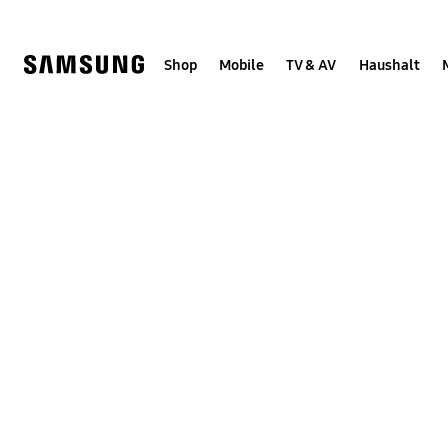
Skip
Skip
to
to
content
accessibility
help
Shop
Mobile
TV & AV
Haushalt