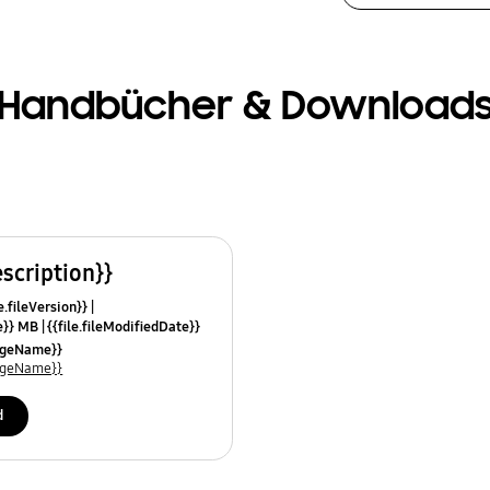
Handbücher & Download
escription}}
e.fileVersion}}
ze}} MB
{{file.fileModifiedDate}}
mes}}
uageName}}
uageName}}
d