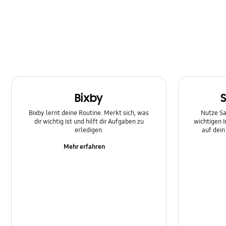
SNS
Samsung Apps
Software-Upgrade
Sperre
Bixby
Stromversorgung
Bixby lernt deine Routine. Merkt sich, was
Nutze Sa
dir wichtig ist und hilft dir Aufgaben zu
wichtigen 
erledigen.
auf dei
Mehr erfahren