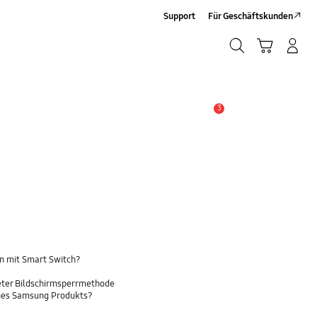
Support
Für Geschäftskunden
Suchen
Warenkorb
Anmelden/Sign-Up
Suchen
3
Wichtiger Hinweis
n mit Smart Switch?
eter Bildschirmsperrmethode
ines Samsung Produkts?