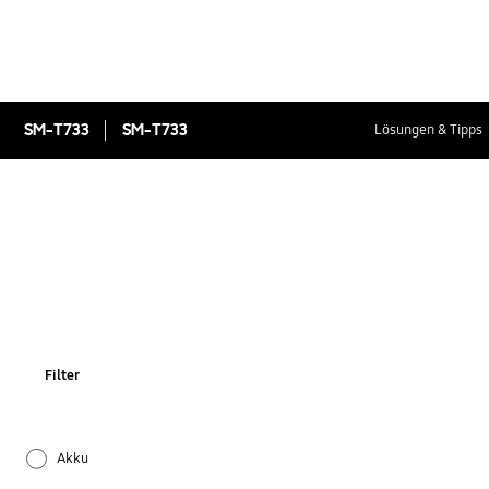
SM-T733
SM-T733
Lösungen & Tipps
Filter
Akku