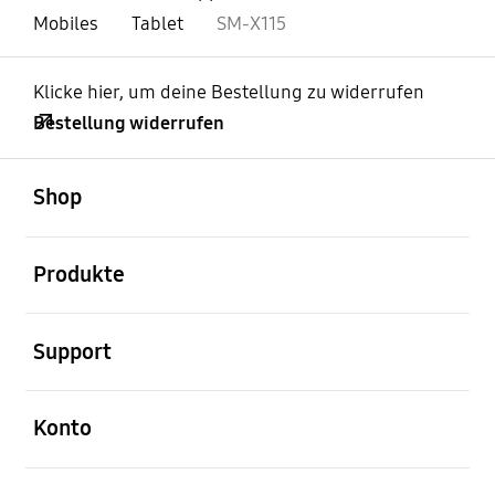
Mobiles
Tablet
SM-X115
Klicke hier, um deine Bestellung zu widerrufen
Bestellung widerrufen
öffnen
Footer Navigation
Shop
öffnen
Produkte
öffnen
Support
öffnen
Konto
öffnen