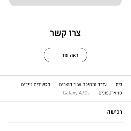
צרו קשר
ראה עוד
בית
עזרה ותמיכה עבור מוצרים
מכשירים ניידים
סמארטפונים
Galaxy A30s
פתח
Footer Navigation
רכישה
פתח