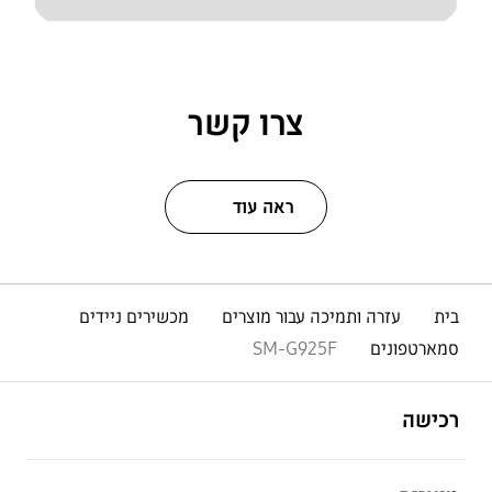
צרו קשר
ראה עוד
בית
עזרה ותמיכה עבור מוצרים
מכשירים ניידים
סמארטפונים
SM-G925F
פתח
Footer Navigation
רכישה
פתח