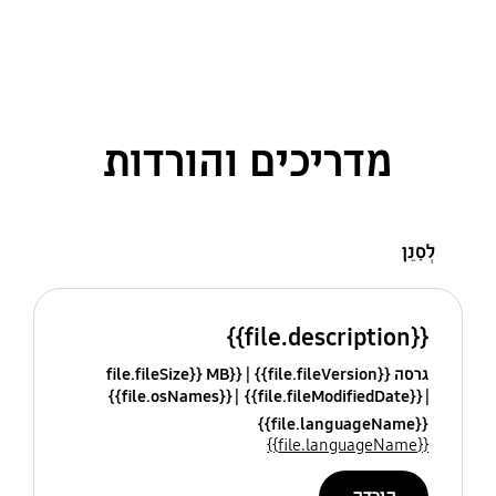
מדריכים והורדות
לְסַנֵן
{{file.description}}
גרסה {{file.fileVersion}}
{{file.fileSize}} MB
{{file.osNames}}
{{file.fileModifiedDate}}
{{file.languageName}}
{{file.languageName}}