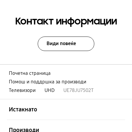
Контакт информации
Види повеќе
Почетна страница
Помош и поддршка за производи
Телевизори
UHD
UE78JU7502T
Отвори
Footer Navigation
Истакнато
Отвори
Производи