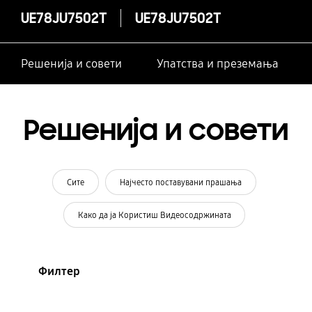
UE78JU7502T
UE78JU7502T
Решенија и совети
Упатства и преземања
Решенија и совети
Сите
Најчесто поставувани прашања
Како да ја Користиш Видеосодржината
Филтер