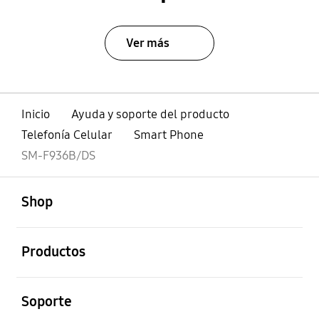
Ver más
Inicio
Ayuda y soporte del producto
Telefonía Celular
Smart Phone
SM-F936B/DS
abierto
Footer Navigation
Shop
abierto
Productos
abierto
Soporte