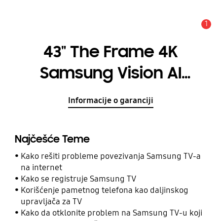
1
Upozorenje
43" The Frame 4K
Samsung Vision AI
Smart TV (2025)
Informacije o garanciji
Najčešće Teme
Kako rešiti probleme povezivanja Samsung TV-a
na internet
Kako se registruje Samsung TV
Korišćenje pametnog telefona kao daljinskog
upravljača za TV
Kako da otklonite problem na Samsung TV-u koji