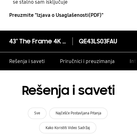
se stalno sam isključuje
Preuzmite "Izjava o Usaglašenosti(PDF)"
43" The Frame 4K Samsung Vision AI Smart TV (2025)
QE43LS03FAU
Rešenja i saveti
Priručnici i preuzimanja
Int
Rešenja i saveti
Sve
Najčešće Postavljana Pitanja
Kako Koristiti Video Sadržaj