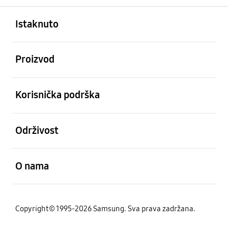
Otvori
Footer Navigation
Istaknuto
Otvori
Proizvod
Otvori
Korisnička podrška
Otvori
Održivost
Otvori
O nama
Copyright© 1995-2026 Samsung. Sva prava zadržana.