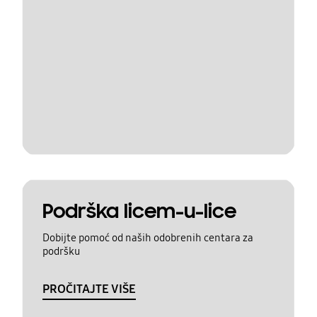
Podrška licem-u-lice
Dobijte pomoć od naših odobrenih centara za
podršku
PROČITAJTE VIŠE