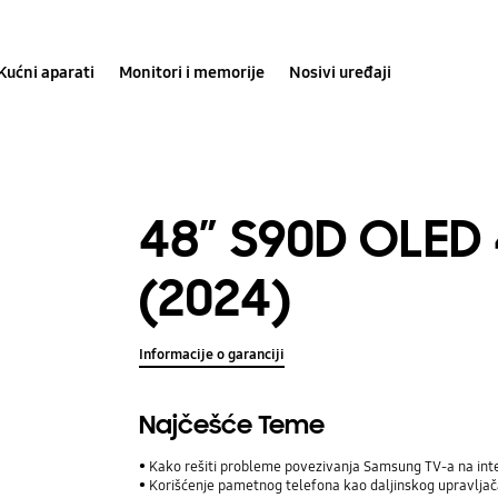
Kućni aparati
Monitori i memorije
Nosivi uređaji
48″ S90D OLED
(2024)
Informacije o garanciji
Najčešće Teme
Kako rešiti probleme povezivanja Samsung TV-a na int
Korišćenje pametnog telefona kao daljinskog upravljač