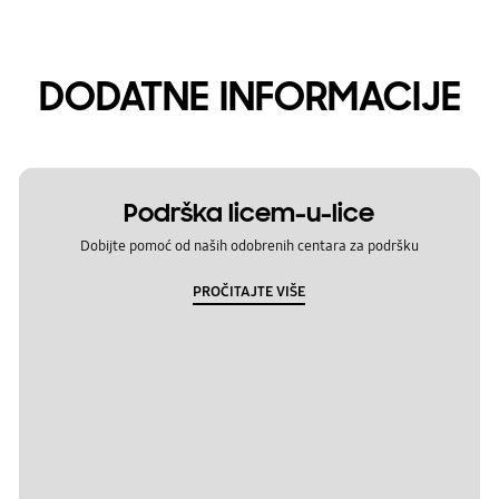
DODATNE INFORMACIJE
Podrška licem-u-lice
Dobijte pomoć od naših odobrenih centara za podršku
PROČITAJTE VIŠE