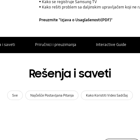
Kako se registruje Samsung TV
Kako rešiti problem sa daljinskim upravljačem koji ne r
Preuzmite "Izjava o Usaglašenosti(PDF)"
 i saveti
Priručnici i preuzimanja
Interactive Guide
Rešenja i saveti
Sve
Najčešće Postavljana Pitanja
Kako Koristiti Video Sadržaj