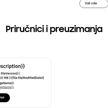
Vidi više
Priručnici i preuzimanja
escription}}
e.fileVersion}}
ze}} MB
{{file.fileModifiedDate}}
mes}}
uageName}}
uageName}}
nje