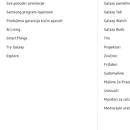
Sve ponude i promocije
Galaxy pametni 
Samsung program lojalnosti
Galaxy Tab
Produžena garancija kućni aparati
Galaxy Watch
AI Living
Galaxy Buds
SmartThings
TVs
Try Galaxy
Projektori
Explore
Zvučnici
Frižideri
Sudomašine
Mašine Za Pranj
Usisivači
Monitori za rač
Memorijski uređ