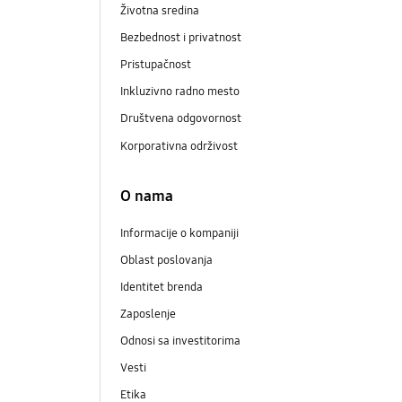
Životna sredina
Bezbednost i privatnost
Pristupačnost
Inkluzivno radno mesto
Društvena odgovornost
Korporativna održivost
O nama
Informacije o kompaniji
Oblast poslovanja
Identitet brenda
Zaposlenje
Odnosi sa investitorima
Vesti
Etika