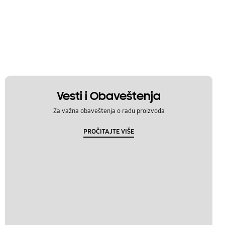
Vesti i Obaveštenja
Za važna obaveštenja o radu proizvoda
PROČITAJTE VIŠE