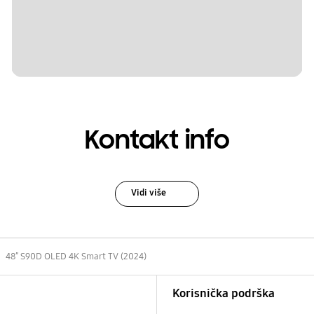
Kontakt info
Vidi više
48″ S90D OLED 4K Smart TV (2024)
Korisnička podrška