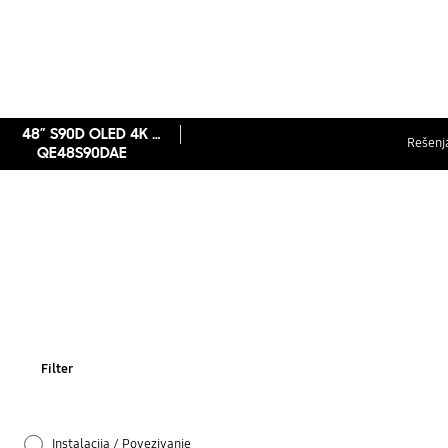
48″ S90D OLED 4K Smart TV (2024)
Rešenja
QE48S90DAE
Filter
Instalacija / Povezivanje