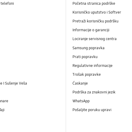
telefoni
Početna stranica podrške
Korisničko uputstvo i Softver
Pretraži korisničku podršku
Informacije o garanciji
Lociranje servisnog centra
Samsung popravka
Prati popravku
Regulativne informacije
Trošak popravke
e I Sušenje Veša
Ćaskanje
Podrška za znakovni jezik
unare
WhatsApp
aji
Pošaljite poruku upravi