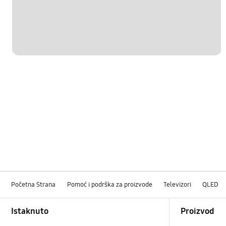
Početna Strana
Pomoć i podrška za proizvode
Televizori
QLED
Footer Navigation
Istaknuto
Proizvod