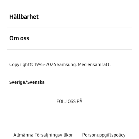
Öppna
Hållbarhet
Öppna
Om oss
Copyright© 1995-2026 Samsung. Med ensamrätt.
Sverige/Svenska
FÖLJ OSS PÅ
Allmänna Försäljningsvillkor
Personuppgiftspolicy