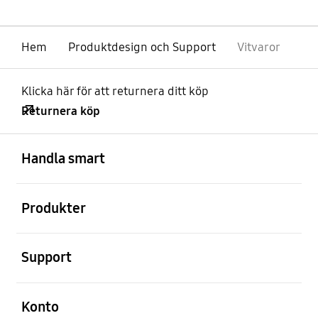
Hem
Produktdesign och Support
Vitvaror
Klicka här för att returnera ditt köp
Returnera köp
Öppna
Footer Navigation
Handla smart
Öppna
Produkter
Öppna
Support
Öppna
Konto