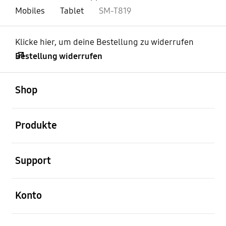
Mobiles
Tablet
SM-T819
Klicke hier, um deine Bestellung zu widerrufen
Bestellung widerrufen
öffnen
Footer Navigation
Shop
öffnen
Produkte
öffnen
Support
öffnen
Konto
öffnen