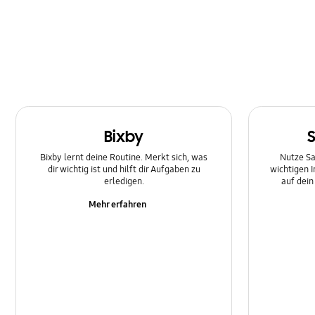
SNS
Samsung Apps
Software-Upgrade
Sperre
Bixby
Stromversorgung
Bixby lernt deine Routine. Merkt sich, was
Nutze Sa
dir wichtig ist und hilft dir Aufgaben zu
wichtigen 
erledigen.
auf dei
Mehr erfahren