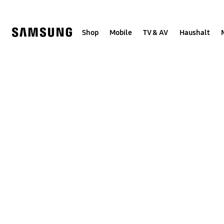
Skip
Skip
to
to
content
accessibility
help
Shop
Mobile
TV & AV
Haushalt