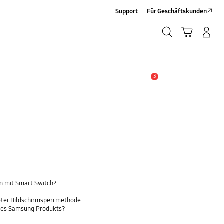
Support
Für Geschäftskunden
Suchen
Warenkorb
Anmelden/Sign-Up
Suchen
3
Wichtiger Hinweis
n mit Smart Switch?
eter Bildschirmsperrmethode
ines Samsung Produkts?