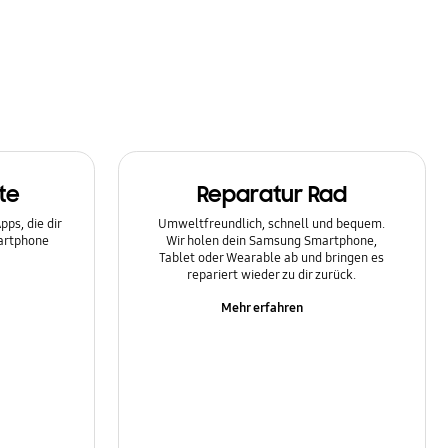
te
Reparatur Rad
ps, die dir
Umweltfreundlich, schnell und bequem.
martphone
Wir holen dein Samsung Smartphone,
Tablet oder Wearable ab und bringen es
repariert wieder zu dir zurück.
Mehr erfahren