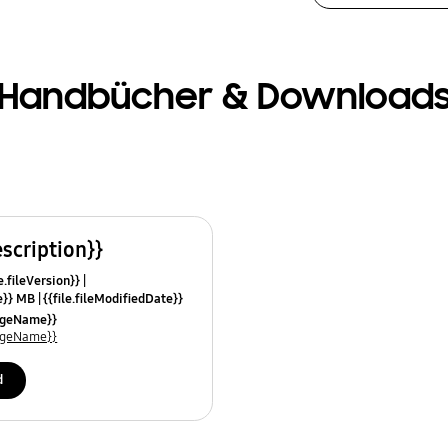
Handbücher & Download
escription}}
e.fileVersion}}
ze}} MB
{{file.fileModifiedDate}}
mes}}
uageName}}
uageName}}
d