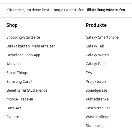
Klicke hier, um deine Bestellung zu widerrufen
Bestellung widerrufen
Footer Navigation
Shop
Produkte
Shopping-Startseite
Galaxy Smartphone
Direkt kaufen. Mehr erhalten.
Galaxy Tab
Download Shop App
Galaxy Watch
AI Living
Galaxy Buds
SmartThings
TVs
Samsung Care+
Projektoren
Benefits für Studierende
Soundgeräte
Mobile Trade-in
Kühlschränke
Data Act
Geschirrspüler
Explore
Wäschepflege
Staubsauger