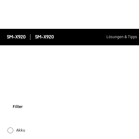
SM-X920
SM-X920
Lösungen & Tipps
Filter
Akku