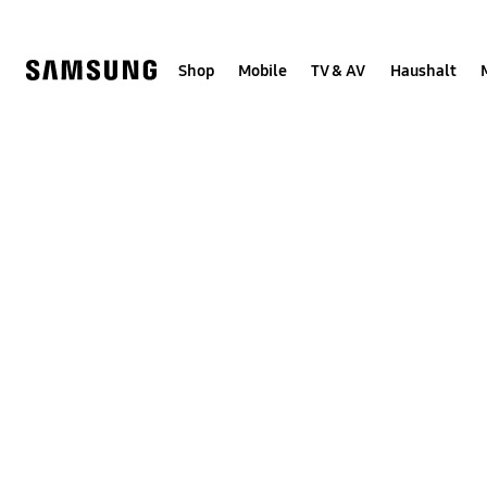
Skip
Skip
to
to
content
accessibility
help
Shop
Mobile
TV & AV
Haushalt