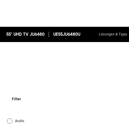
55" UHD TV JU6480
UE55JU6480U
Lösungen & Tipps
Filter
Audio