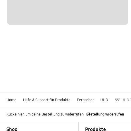
Home
Hilfe & Support für Produkte
Fernseher
UHD
55" UHD 
Klicke hier, um deine Bestellung zu widerrufen
Bestellung widerrufen
Footer Navigation
Shop
Produkte