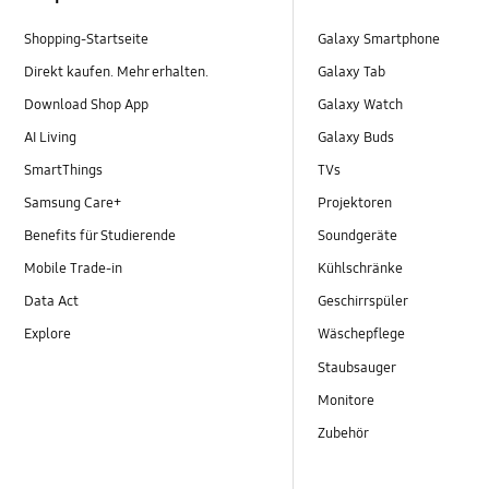
Shopping-Startseite
Galaxy Smartphone
Direkt kaufen. Mehr erhalten.
Galaxy Tab
Download Shop App
Galaxy Watch
AI Living
Galaxy Buds
SmartThings
TVs
Samsung Care+
Projektoren
Benefits für Studierende
Soundgeräte
Mobile Trade-in
Kühlschränke
Data Act
Geschirrspüler
Explore
Wäschepflege
Staubsauger
Monitore
Zubehör