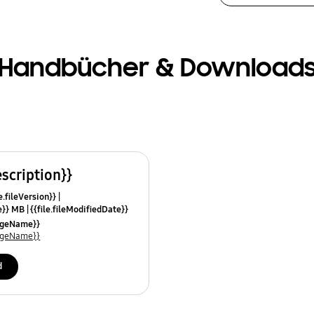
Handbücher & Download
escription}}
e.fileVersion}}
ze}} MB
{{file.fileModifiedDate}}
mes}}
uageName}}
uageName}}
d