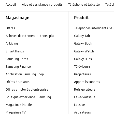
Accueil
Aide et assistance : produits
Téléphone et tablette
Télép
Footer Navigation
Magasinage
Produit
Offres
Téléphones intelligents Ga
Achetez directement obtenez plus
Galaxy Tab
AI Living
Galaxy Book
SmartThings
Galaxy Watch
Samsung Care+
Galaxy Buds
Samsung Finance
Téléviseurs
Application Samsung Shop
Projecteurs
Offres étudiants
Appareils sonores
Offres employés d'entreprise
Réfrigérateurs
Boutique expérience+ Samsung
Lave-vaisselle
Magasinez Mobile
Lessive
Magasinez TV
Aspirateurs