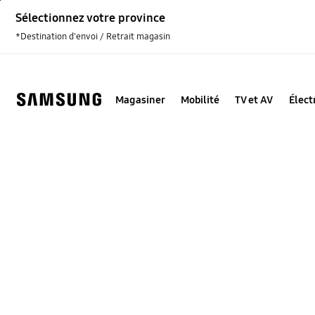
Skip
Sélectionnez votre province
to
content
*Destination d'envoi / Retrait magasin
Magasiner
Mobilité
TV et AV
Élec