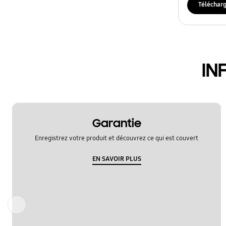
audio
Téléchar
batterie
caméra
IN
demande
multimédia
puissance
Garantie
verrouiller
Enregistrez votre produit et découvrez ce qui est couvert
EN SAVOIR PLUS
Précédent