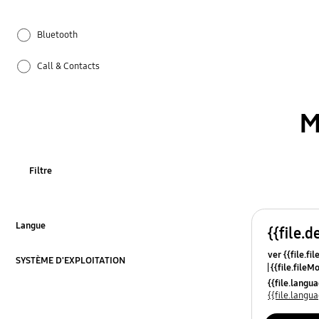
Bluetooth
Call & Contacts
Comment utiliser
M
Hardware
Mise à jour logicielle
Filtre
Paramètres
Réseau et WiFi
Langue
{{file.d
Cliquez pour agrandir
ver {{file.fi
Samsung Apps
SYSTÈME D'EXPLOITATION
{{file.fileM
Cliquez pour agrandir
{{file.lang
Sauvegarde et restauration
{{file.lang