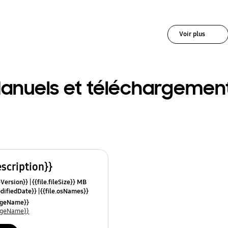
Voir plus
anuels et téléchargemen
escription}}
leVersion}}
{{file.fileSize}} MB
odifiedDate}}
{{file.osNames}}
uageName}}
uageName}}