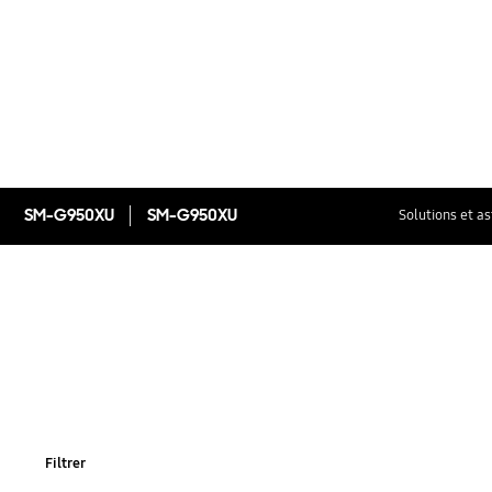
SM-G950XU
SM-G950XU
Solutions et a
Filtrer