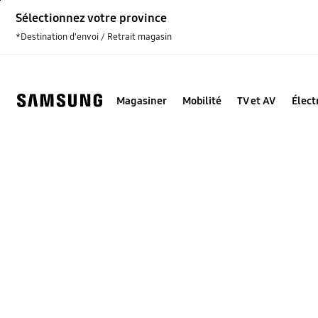
Skip
Sélectionnez votre province
to
content
*Destination d'envoi / Retrait magasin
Magasiner
Mobilité
TV et AV
Élec