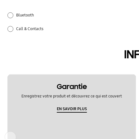
Bluetooth
Call & Contacts
Comment utiliser
IN
Hardware
Mise à jour logicielle
Paramètres
Garantie
Enregistrez votre produit et découvrez ce qui est couvert
Réseau et WiFi
EN SAVOIR PLUS
Samsung Apps
Sauvegarde et restauration
Précédent