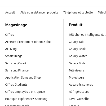
Accueil
Aide et assistance : produits
Téléphone et tablette
Télép
Footer Navigation
Magasinage
Produit
Offres
Téléphones intelligents Ga
Achetez directement obtenez plus
Galaxy Tab
AI Living
Galaxy Book
SmartThings
Galaxy Watch
Samsung Care+
Galaxy Buds
Samsung Finance
Téléviseurs
Application Samsung Shop
Projecteurs
Offres étudiants
Appareils sonores
Offres employés d'entreprise
Réfrigérateurs
Boutique expérience+ Samsung
Lave-vaisselle
Magasinez Mobile
Lessive