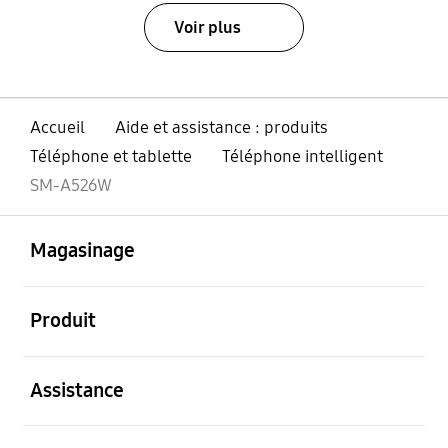
Voir plus
Accueil
Aide et assistance : produits
Téléphone et tablette
Téléphone intelligent
SM-A526W
ouvert
Footer Navigation
Magasinage
ouvert
Produit
ouvert
Assistance
ouvert