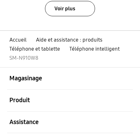
Voir plus
Accueil
Aide et assistance : produits
Téléphone et tablette
Téléphone intelligent
SM-N910W8
ouvert
Footer Navigation
Magasinage
ouvert
Produit
ouvert
Assistance
ouvert