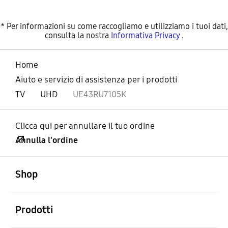
* Per informazioni su come raccogliamo e utilizziamo i tuoi dati,
consulta la nostra
Informativa Privacy
.
Home
Aiuto e servizio di assistenza per i prodotti
TV
UHD
UE43RU7105K
Clicca qui per annullare il tuo ordine
Annulla l'ordine
Aperto
Footer Navigation
Shop
Aperto
Prodotti
Aperto