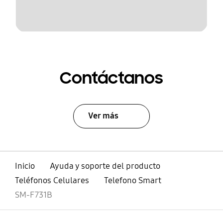
Contáctanos
Ver más
Inicio
Ayuda y soporte del producto
Teléfonos Celulares
Telefono Smart
SM-F731B
abierto
Footer Navigation