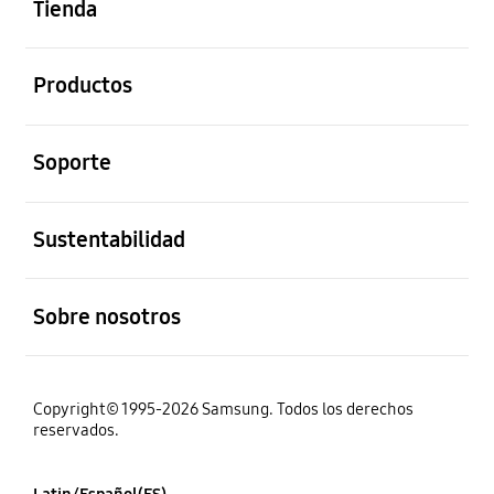
Tienda
abierto
Productos
abierto
Soporte
abierto
Sustentabilidad
abierto
Sobre nosotros
Copyright© 1995-2026 Samsung. Todos los derechos
reservados.
Latin/Español(ES)