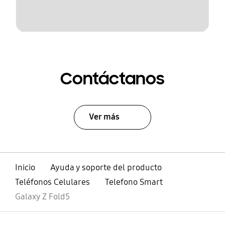
Contáctanos
Ver más
Inicio
Ayuda y soporte del producto
Teléfonos Celulares
Telefono Smart
Galaxy Z Fold5
abierto
Footer Navigation