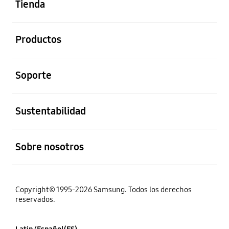
Tienda
abierto
Productos
abierto
Soporte
abierto
Sustentabilidad
abierto
Sobre nosotros
Copyright© 1995-2026 Samsung. Todos los derechos
reservados.
Latin/Español(ES)